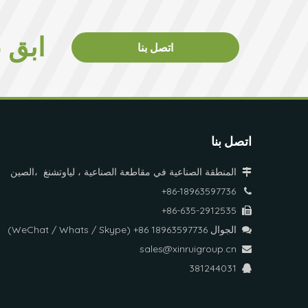
ابق 
اتصل بنا
اتصل بنا
المنطقة الصناعية في مقاطعة الصناعية ، لياوتشنغ ،الصين

86-18963597736+

86-635-2912535+

الجوال WeChat / Whats / Skype) +86 18963597736)

sales@xinruigroup.cn

381244031
