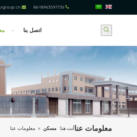
uigroup.cn
86-18963597736


اتصل بنا
مع
معلومات عنا
أنت هنا:
مسكن
»
معلومات عنا