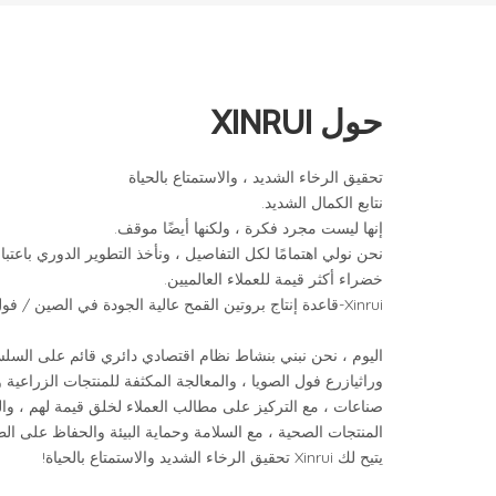
حول XINRUI
تحقيق الرخاء الشديد ، والاستمتاع بالحياة
نتابع الكمال الشديد.
إنها ليست مجرد فكرة ، ولكنها أيضًا موقف.
نحن نولي اهتمامًا لكل التفاصيل ، ونأخذ التطوير الدوري باعتب
خضراء أكثر قيمة للعملاء العالميين.
Xinrui-قاعدة إنتاج بروتين القمح عالية الجودة في الصين / فول الصويا.
اليوم ، نحن نبني بنشاط نظام اقتصادي دائري قائم على السلسل
وراثيا
زرع فول الصويا ، والمعالجة المكثفة للمنتجات الزراعية و
صناعات ، مع التركيز على مطالب العملاء لخلق قيمة لهم ، و
المنتجات الصحية ، مع السلامة وحماية البيئة والحفاظ على الط
يتيح لك Xinrui تحقيق الرخاء الشديد والاستمتاع بالحياة!