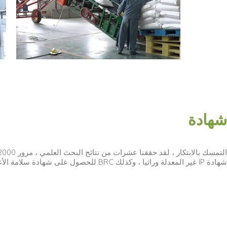
شهادة
التمسك بالابتكار ، لقد حققنا عشرات من نتائج البحث العلمي ، مرور ISO9001 ، ISO22000 ، شهادة HACCP ، شهادة الحلال ، شهادة ،
شهادة IP غير المعدلة وراثيا ، وكذلك BRC للحصول على شهادة سلامة الأغذية ، وقد تم الاعتراف بها بشكل كبير من قبل العملاء العالميين.